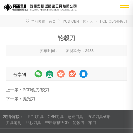
当前位置：
首页
PCD CBN非标刀具
PCD CBN外圆刀
轮毂刀
发布时间：
浏览次数：2933
分享到：
上一条：PCD铣刀/铰刀
下一条：抛光刀
友情链接：
PCD刀具
CBN刀具
超硬刀具
PCD刀具修磨
刀具定制
非标刀具
带断屑槽PCD
轮毂刀
车刀