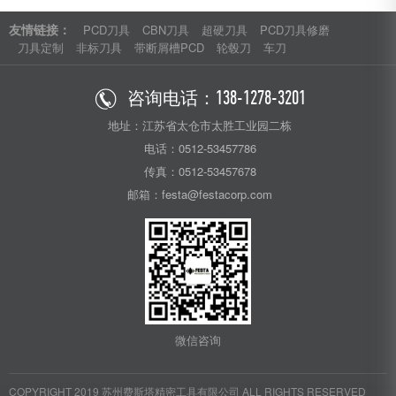
友情链接：
PCD刀具
CBN刀具
超硬刀具
PCD刀具修磨
刀具定制
非标刀具
带断屑槽PCD
轮毂刀
车刀
咨询电话：
138-1278-3201
地址：江苏省太仓市太胜工业园二栋
电话：0512-53457786
传真：0512-53457678
邮箱：festa@festacorp.com
微信咨询
COPYRIGHT 2019 苏州费斯塔精密工具有限公司 ALL RIGHTS RESERVED