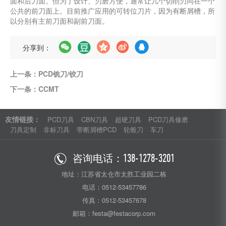
面和后刀面。但为了设计、刃磨方便，通常让几个切削刃同在一个
公共的前刀面上。目前推广应用的可转位刀片，因为有断屑槽，所
以分别有主前刀面和副前刀面。
分享到：
上一条：PCD铣刀/铰刀
下一条：CCMT
友情链接：
PCD刀具
CBN刀具
超硬刀具
PCD刀具修磨
刀具定制
非标刀具
带断屑槽PCD
轮毂刀
车刀
咨询电话：
138-1278-3201
地址：江苏省太仓市太胜工业园二栋
电话：0512-53457786
传真：0512-53457678
邮箱：festa@festacorp.com